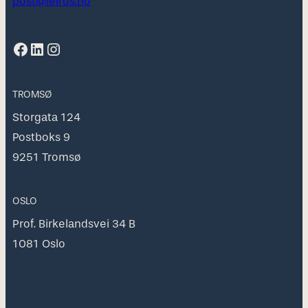
post@leiros.no
Facebook
LinkedIn
Instagram
TROMSØ
Storgata 124
Postboks 9
9251 Tromsø
OSLO
Prof. Birkelandsvei 34 B
1081 Oslo