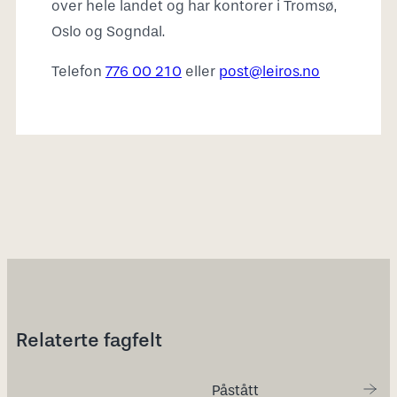
over hele landet og har kontorer i Tromsø,
Oslo og Sogndal.
Telefon
776 00 210
eller
post@leiros.no
Relaterte fagfelt
Påstått