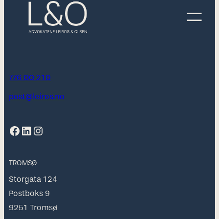
776 00 210
post@leiros.no
Facebook
LinkedIn
Instagram
TROMSØ
Storgata 124
Postboks 9
9251 Tromsø