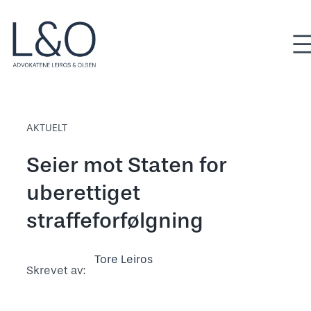
Hopp
til
innhold
AKTUELT
Seier mot Staten for
uberettiget
straffeforfølgning
Tore Leiros
Skrevet av: