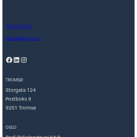
776 00 210
post@leiros.no
Facebook
LinkedIn
Instagram
TROMSØ
Storgata 124
Postboks 9
9251 Tromsø
OSLO