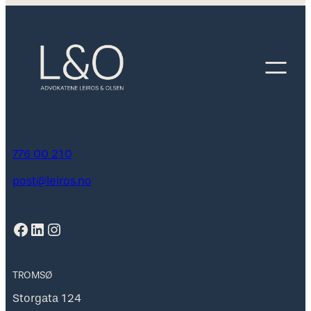
776 00 210
post@leiros.no
Facebook
LinkedIn
Instagram
TROMSØ
Storgata 124