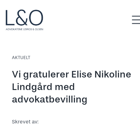
Hopp
til
innhold
AKTUELT
Vi gratulerer Elise Nikoline
Lindgård med
advokatbevilling
Skrevet av: