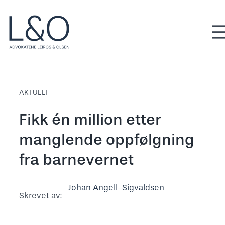
Hopp
til
innhold
AKTUELT
Fikk én million etter
manglende oppfølgning
fra barnevernet
Johan Angell-Sigvaldsen
Skrevet av: