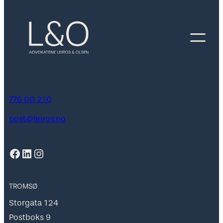
776 00 210
post@leiros.no
Facebook
LinkedIn
Instagram
TROMSØ
Storgata 124
Postboks 9